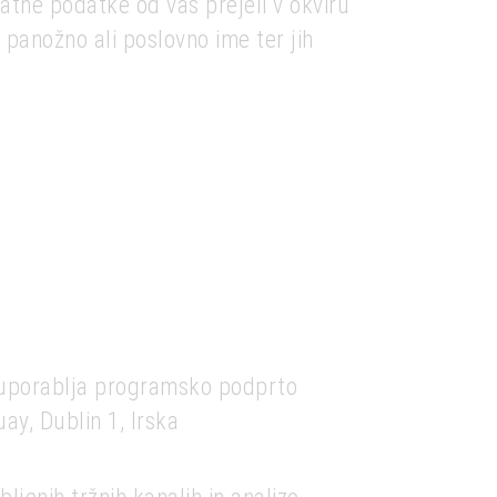
atne podatke od vas prejeli v okviru
panožno ali poslovno ime ter jih
nk uporablja programsko podprto
ay, Dublin 1, Irska