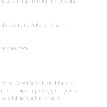
prijaznem in učinkovitem oblikovanju
ividualno odločite, ali jih želite
 ne sprejmete.
pošte). Kateri podatki se zbirajo ob
se shranijo in uporabljajo izključno
zano tehnično administracijo.