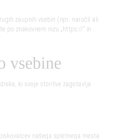
ugih zaupnih vsebin (npr. naročil ali
te po znakovnem nizu „https://“ in
o vsebine
ika, ki svoje storitve zagotavlja
 obiskovalcev našega spletnega mesta