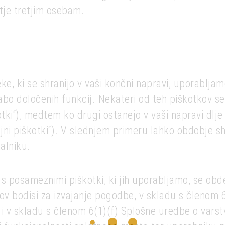
tje tretjim osebam.
ke, ki se shranijo v vaši končni napravi, uporablja
o določenih funkcij. Nekateri od teh piškotkov se
otki“), medtem ko drugi ostanejo v vaši napravi dlj
ajni piškotki“). V slednjem primeru lahko obdobje 
alniku.
 s posameznimi piškotki, ki jih uporabljamo, se obd
v bodisi za izvajanje pogodbe, v skladu s členom 
li v skladu s členom 6(1)(f) Splošne uredbe o vars