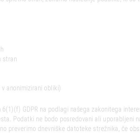
ih
a stran
 v anonimizirani obliki)
 6(1)(f) GDPR na podlagi našega zakonitega interesa
ta. Podatki ne bodo posredovani ali uporabljeni na
no preverimo dnevniške datoteke strežnika, če obst