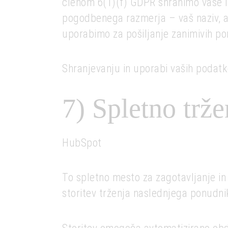
členom 6(1)(f) GDPR shranimo vaše im
pogodbenega razmerja – vaš naziv, ak
uporabimo za pošiljanje zanimivih pon
Shranjevanju in uporabi vaših podatk
7) Spletno trže
HubSpot
To spletno mesto za zagotavljanje in
storitev trženja naslednjega ponudni