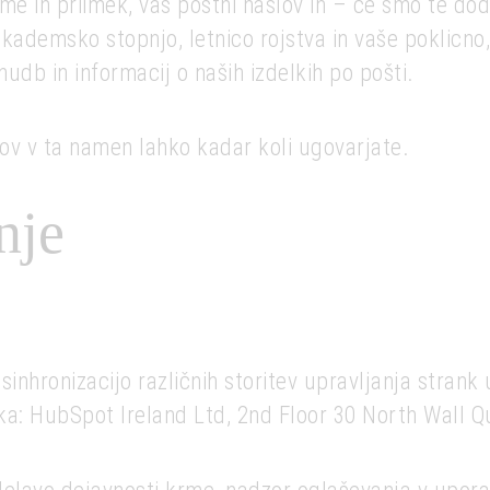
e in priimek, vaš poštni naslov in – če smo te dod
ademsko stopnjo, letnico rojstva in vaše poklicno, 
udb in informacij o naših izdelkih po pošti.
ov v ta namen lahko kadar koli ugovarjate.
nje
 sinhronizacijo različnih storitev upravljanja stra
ka: HubSpot Ireland Ltd, 2nd Floor 30 North Wall Qu