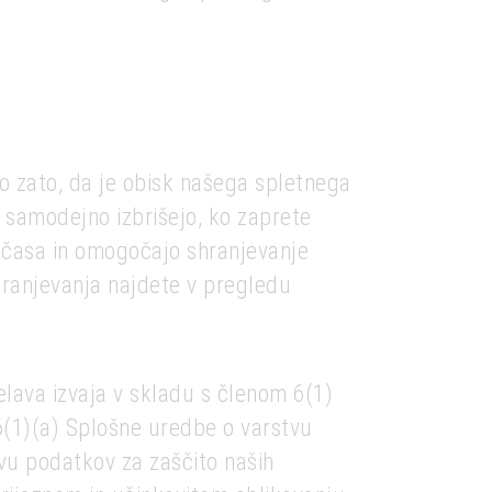
mo zato, da je obisk našega spletnega
 samodejno izbrišejo, ko zaprete
e časa in omogočajo shranjevanje
shranjevanja najdete v pregledu
elava izvaja v skladu s členom 6(1)
6(1)(a) Splošne uredbe o varstvu
tvu podatkov za zaščito naših