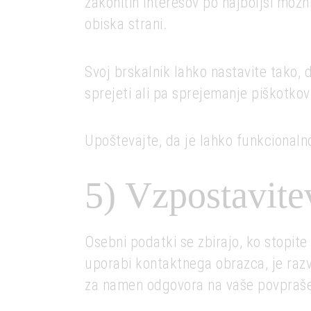
zakonitih interesov po najboljši mož
obiska strani.
Svoj brskalnik lahko nastavite tako, d
sprejeti ali pa sprejemanje piškotkov
Upoštevajte, da je lahko funkcional
5) Vzpostavite
Osebni podatki se zbirajo, ko stopite
uporabi kontaktnega obrazca, je razv
za namen odgovora na vaše povpraševa