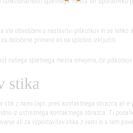
ni funkcionalnosti spletnega mesta ter uporabniku 
a ste obveščeni o nastavitvi piškotkov in se lahko ind
 za določene primere ali na splošno izključiti.
nost našega spletnega mesta omejena, če piškotkov
v stika
 v stik z nami (npr. prek kontaktnega obrazca ali e-
idno iz ustreznega kontaktnega obrazca. Ti podatki 
nje ali za vzpostavitev stika z vami in s tem pove