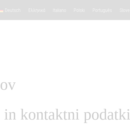
Deutsch
Ελληνικά
Italiano
Polski
Português
Slove
kov
 in kontaktni podatk