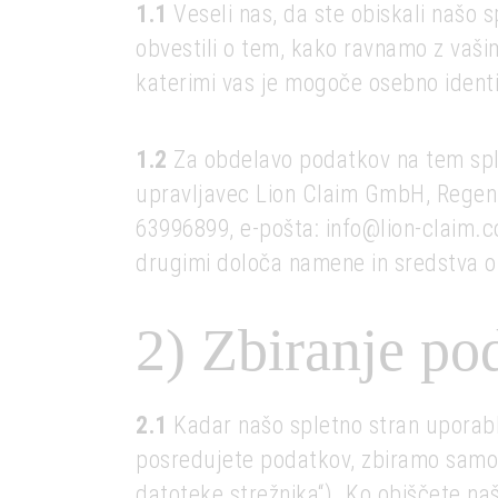
1.1
Veseli nas, da ste obiskali našo 
obvestili o tem, kako ravnamo z vaši
katerimi vas je mogoče osebno identif
1.2
Za obdelavo podatkov na tem spl
upravljavec Lion Claim GmbH, Regent
63996899, e-pošta: info@lion-claim.c
drugimi določa namene in sredstva 
2) Zbiranje po
2.1
Kadar našo spletno stran uporablj
posredujete podatkov, zbiramo samo po
datoteke strežnika“). Ko obiščete na