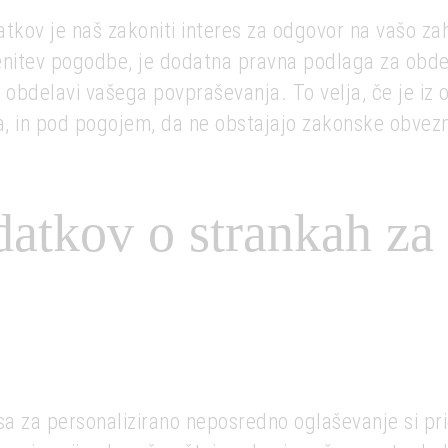
kov je naš zakoniti interes za odgovor na vašo zah
enitev pogodbe, je dodatna pravna podlaga za obde
 obdelavi vašega povpraševanja. To velja, če je iz o
 in pod pogojem, da ne obstajajo zakonske obvezn
atkov o strankah za
a za personalizirano neposredno oglaševanje si pri