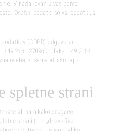
manje. V nadaljevanju vas bomo
sto. Osebni podatki so vsi podatki, s
u podatkov (GDPR) odgovoren
: +49 2161 2709601, faks: +49 2161
vna oseba, ki sama ali skupaj z
 spletne strani
strirate ali nam kako drugače
etne strani (t. i. „dnevniške
tehnično potrebni, da vam lahko