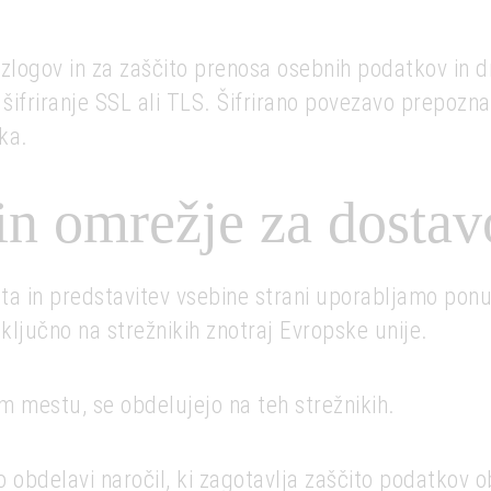
zlogov in za zaščito prenosa osebnih podatkov in dr
šifriranje SSL ali TLS. Šifrirano povezavo prepozna
ka.
in omrežje za dostav
 in predstavitev vsebine strani uporabljamo ponudn
zključno na strežnikih znotraj Evropske unije.
m mestu, se obdelujejo na teh strežnikih.
 obdelavi naročil, ki zagotavlja zaščito podatkov