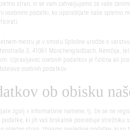
spletno stran, in se vam zahvaljujemo za vaše zani
mi osebnimi podatki, ko uporabljate naše spletno me
icirati.
etnem mestu je v smislu Splošne uredbe o varstv
enstraße 3, 41061 Mönchengladbach, Nemčija, tel.
om. Upravljavec osebnih podatkov je fizična ali pra
obdelave osebnih podatkov.
datkov ob obisku naše
ate zgolj v informativne namene, tj. če se ne regi
datke, ki jih vaš brskalnik posreduje strežniku spl
šo spletno stran, zbiramo naslednje podatke, ki so 