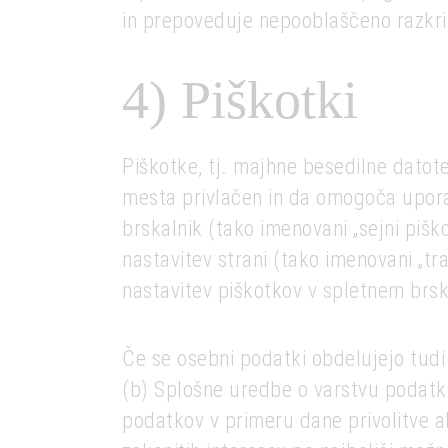
in prepoveduje nepooblaščeno razkri
4) Piškotki
Piškotke, tj. majhne besedilne datote
mesta privlačen in da omogoča uporab
brskalnik (tako imenovani „sejni pišk
nastavitev strani (tako imenovani „tr
nastavitev piškotkov v spletnem brsk
Če se osebni podatki obdelujejo tudi
(b) Splošne uredbe o varstvu podatko
podatkov v primeru dane privolitve a