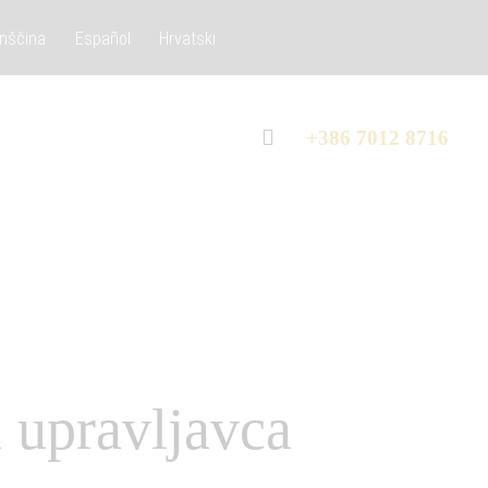
nščina
Español
Hrvatski
+386 7012 8716
i upravljavca