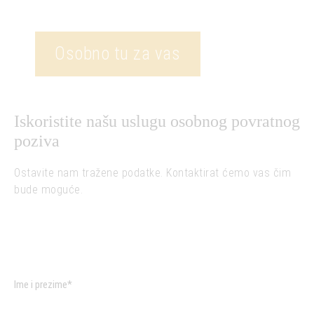
Osobno tu za vas
Iskoristite našu uslugu osobnog povratnog
poziva
Ostavite nam tražene podatke. Kontaktirat ćemo vas čim
bude moguće.