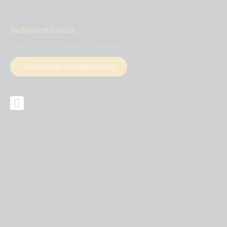
Međunarodna ekipa
Naš tim se veseli vašem poziv
Sad potražite kontaktnu osobu
Bez obzira na to gdje se nalazite, naš međunarodni tim
spreman vam je pomoći. Dogovorite povratni poziv kada
vam to odgovara.
Radujemo se vašoj poruci i vašim pitanjima.