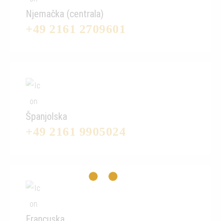
Njemačka (centrala)
+49 2161 2709601
Španjolska
+49 2161 9905024
Francuska