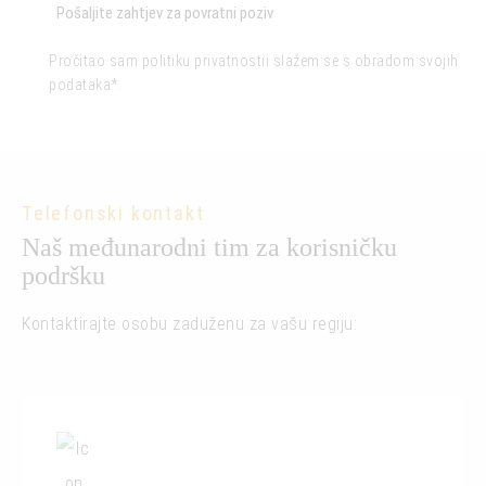
Pročitao sam
politiku privatnosti
i slažem se s obradom svojih
podataka*.
Telefonski kontakt
Naš međunarodni tim za korisničku
podršku
Kontaktirajte osobu zaduženu za vašu regiju: