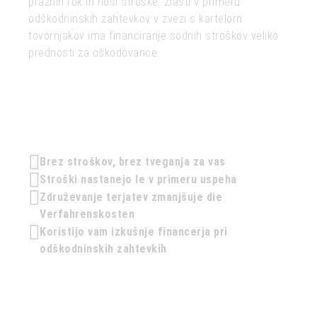
praznih rok in nosi stroške. Zlasti v primeru
odškodninskih zahtevkov v zvezi s kartelom
tovornjakov ima financiranje sodnih stroškov veliko
prednosti za oškodovance.
Brez stroškov, brez tveganja za vas
Stroški nastanejo le v primeru uspeha
Združevanje terjatev zmanjšuje
die
Verfahrenskosten
Koristijo vam izkušnje financerja pri
odškodninskih zahtevkih