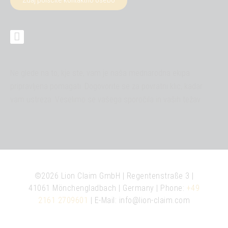
Ne glede na to, kje ste, vam je naša mednarodna ekipa
pripravljena pomagati. Dogovorite se za povratni klic, kadar
vam ustreza. Veselimo se vašega sporočila in vaših težav.
©2026 Lion Claim GmbH | Regentenstraße 3 |
41061 Mönchengladbach | Germany | Phone:
+49
2161 2709601
| E-Mail:
info@lion-claim.com