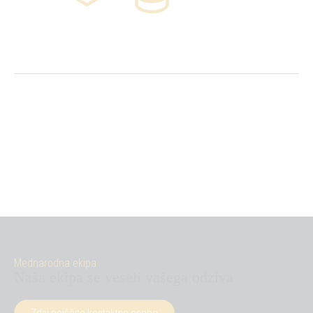
Mednarodna ekipa
Naša ekipa se veseli vašega odziva
Zdaj poiščite kontaktno osebo