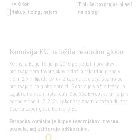
>= 6 ton
Tudi če tovornjak ni več
Nakup, lizing, najem
na zalogi
Komisija EU naložila rekordno globo
Komisija EU je 16. julija 2016 po petletni preiskavi
proizvajalcem tovornjakov naložila rekordno globo v
višini 2,9 milijarde evrov. Z izjemo podjetja Scania so
proizvajalci to globo sprejeli. Scania je vložila tožbo in
izgubila na vseh instancah. Sodišče Evropske unije je s
sodbo z dne 1. 2. 2024 dokončno zavrnilo tožbo družbe
Scania zoper globo Komisije EU.
Evropska komisija je kupce tovornjakov izrecno
pozvala, naj zahtevajo odškodnino.