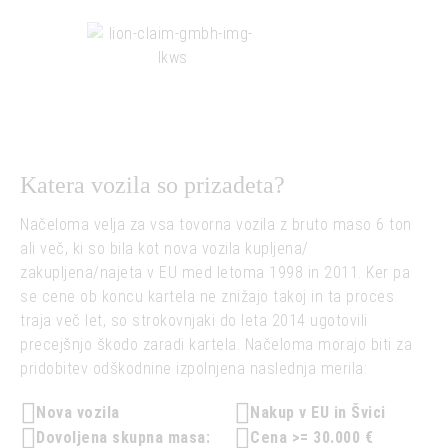
Katera vozila so prizadeta?
Načeloma velja za vsa tovorna vozila z bruto maso 6 ton
ali več, ki so bila kot nova vozila kupljena/
zakupljena/najeta v EU med letoma 1998 in 2011. Ker pa
se cene ob koncu kartela ne znižajo takoj in ta proces
traja več let, so strokovnjaki do leta 2014 ugotovili
precejšnjo škodo zaradi kartela. Načeloma morajo biti za
pridobitev odškodnine izpolnjena naslednja merila:
Nova vozila
Nakup v EU in Švici
Dovoljena skupna masa:
Cena >= 30.000 €